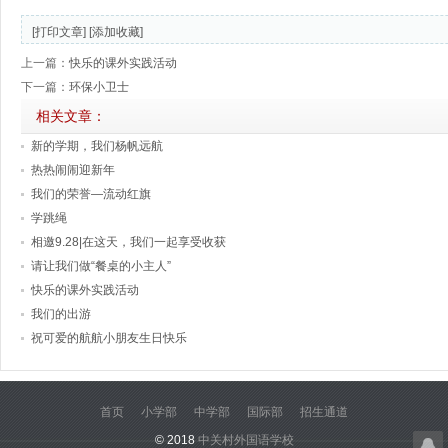
[打印文章]
[添加收藏]
上一篇：
快乐的课外实践活动
下一篇：
环保小卫士
相关文章：
新的学期，我们杨帆远航
热热闹闹迎新年
我们的荣誉—流动红旗
学跳绳
相邀9.28|在这天，我们一起享受收获
请让我们做“餐桌的小主人”
快乐的课外实践活动
我们的出游
祝可爱的航航小朋友生日快乐
首页
小学部
中学部
国际部
招生通道
© 2018
中关村外国语学校
