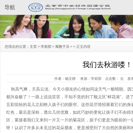
导航
您现在的位置：
主页
>
学前部
>
寓教于乐
> >
正文内容
我们去秋游喽！
作者：杨文静
来源：学前部
点击数：
次
发布
秋高气爽，天高云淡。今天小朋友的心情如同这天气一般晴朗。因
都兴奋极了！一路上说说笑笑，不知不觉的到了顺义区“鲜花港”。进
五彩缤纷的花儿立刻映入孩子们的眼帘。这些花尽情招展着它们的身
红色，最后是深粉，透出几丝优雅，如此巧妙的
变化
让孩子们不由得
区，紧接着我们又来到一片又一片的菊花区，孩子们更是为眼前的一
呀！
认识
了许多从未见过的
花朵
朋友
，更是感受到了大自然的美丽和