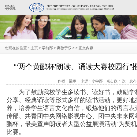
导航
您现在的位置：
主页
>
学前部
>
寓教于乐
> >
正文内容
“‘两个黄鹂杯’朗读、诵读大赛校园行”
作者：梁婷
来源：小学部
点击数：
次
发布时
为了鼓励我校学生多读书、读好书，鼓励学
分享、经典诵读等形式多样的读书活动，更好地
养，培养学生语言文化自信，锻炼他们的语言表
传部、共青团中央网络影视中心、团中央未来网举
鹂杯，最美童声朗读者大型公益展演活动”为契
比赛。