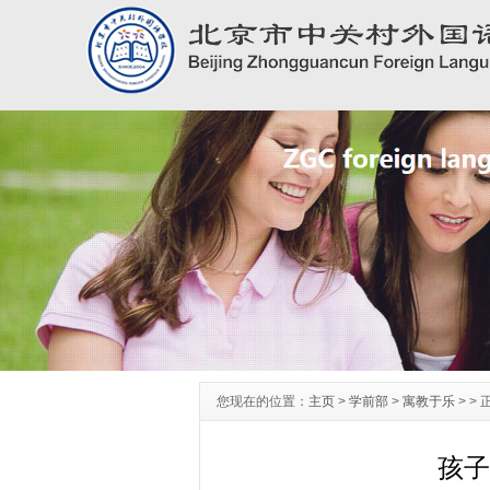
您现在的位置：
主页
>
学前部
>
寓教于乐
> >
孩子