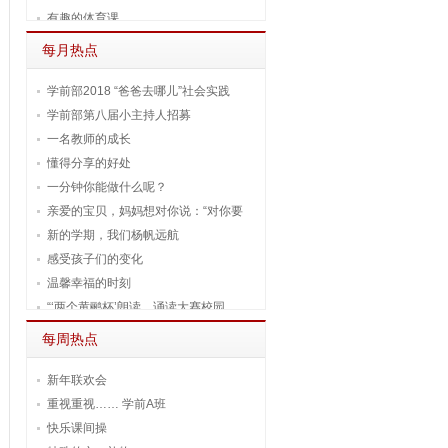
有趣的体育课
每月热点
学前部2018 “爸爸去哪儿”社会实践
学前部第八届小主持人招募
一名教师的成长
懂得分享的好处
一分钟你能做什么呢？
亲爱的宝贝，妈妈想对你说：“对你要
新的学期，我们杨帆远航
感受孩子们的变化
温馨幸福的时刻
“‘两个黄鹂杯’朗读、诵读大赛校园
每周热点
新年联欢会
重视重视…… 学前A班
快乐课间操