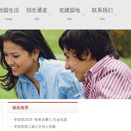
校园生活
招生通道
党建园地
联系我们
Camp
Info
Info
Info
最新推荐
学前部2018 “爸爸去哪儿”社会实践
学前部第八届小主持人招募