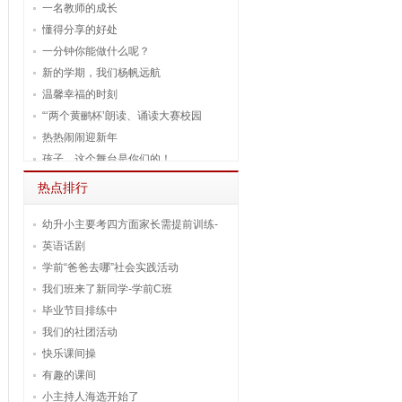
一名教师的成长
懂得分享的好处
一分钟你能做什么呢？
新的学期，我们杨帆远航
温馨幸福的时刻
“‘两个黄鹂杯’朗读、诵读大赛校园
热热闹闹迎新年
孩子，这个舞台是你们的！
热点排行
幼升小主要考四方面家长需提前训练-
英语话剧
学前“爸爸去哪”社会实践活动
我们班来了新同学-学前C班
毕业节目排练中
我们的社团活动
快乐课间操
有趣的课间
小主持人海选开始了