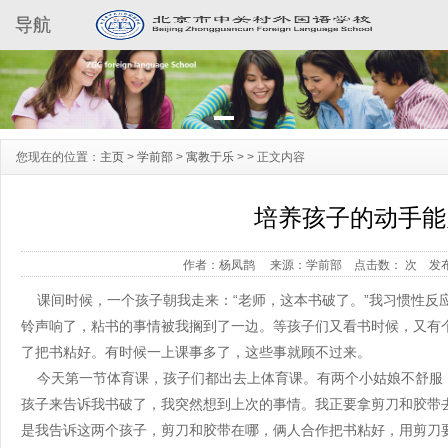
导航
您现在的位置：
主页
>
学前部
>
寓教于乐
> >
正文内容
培养孩子的动手能
作者：杨凤鹊
来源：学前部
点击数：
次
发布
课间时候，一个孩子朝我走来：“老师，这本书破了。”我习惯性反应
铃声响了，粘书的事情被我搁到了一边。等孩子们又看书时候，又有
了把书粘好。有时候一上课事多了，这些事就顾不过来。
今天第一节体育课，孩子们都出去上体育课。有两个小姑娘不舒服
孩子来告诉我书破了，我突然想到上次的事情。我正要拿剪刀和胶带
是我告诉这两个孩子，剪刀和胶带在哪，俩人合作把书粘好，用剪刀