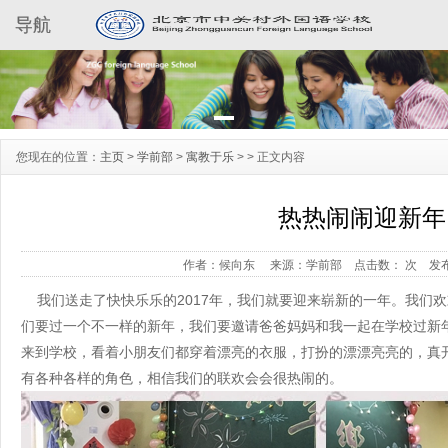
导航
您现在的位置：
主页
>
学前部
>
寓教于乐
> >
正文内容
热热闹闹迎新年
作者：候向东
来源：学前部
点击数：
次
发布
我们送走了快快乐乐的2017年，我们就要迎来崭新的一年。我们
们要过一个不一样的新年，我们要邀请爸爸妈妈和我一起在学校过新
来到学校，看着小朋友们都穿着漂亮的衣服，打扮的漂漂亮亮的，真
有各种各样的角色，相信我们的联欢会会很热闹的。