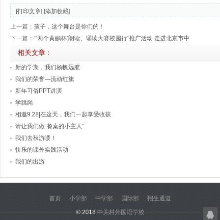
[打印文章]
[添加收藏]
上一篇：
孩子，这个舞台是你们的！
下一篇：
“‘两个黄鹂杯’朗读、诵读大赛校园行”推广活动 走进北京市中
相关文章：
新的学期，我们杨帆远航
我们的荣誉—流动红旗
新年习俗PPT讲演
学跳绳
相邀9.28|在这天，我们一起享受收获
请让我们做“餐桌的小主人”
我们去秋游喽！
快乐的课外实践活动
我们的出游
首页
小学部
中学部
国际部
招生通道
© 2018
中关村外国语学校
