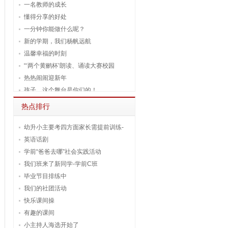
一名教师的成长
懂得分享的好处
一分钟你能做什么呢？
新的学期，我们杨帆远航
温馨幸福的时刻
“‘两个黄鹂杯’朗读、诵读大赛校园
热热闹闹迎新年
孩子，这个舞台是你们的！
热点排行
幼升小主要考四方面家长需提前训练-
英语话剧
学前“爸爸去哪”社会实践活动
我们班来了新同学-学前C班
毕业节目排练中
我们的社团活动
快乐课间操
有趣的课间
小主持人海选开始了