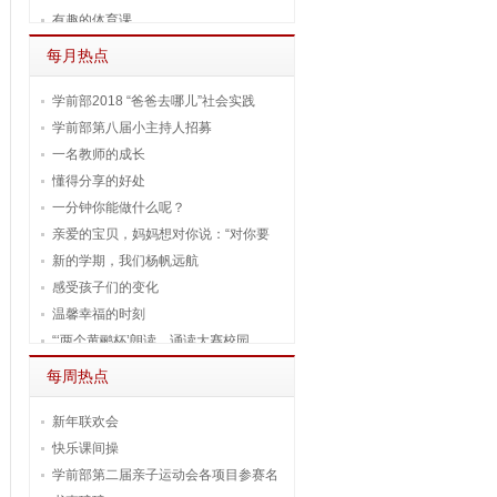
有趣的体育课
每月热点
学前部2018 “爸爸去哪儿”社会实践
学前部第八届小主持人招募
一名教师的成长
懂得分享的好处
一分钟你能做什么呢？
亲爱的宝贝，妈妈想对你说：“对你要
新的学期，我们杨帆远航
感受孩子们的变化
温馨幸福的时刻
“‘两个黄鹂杯’朗读、诵读大赛校园
每周热点
新年联欢会
快乐课间操
学前部第二届亲子运动会各项目参赛名