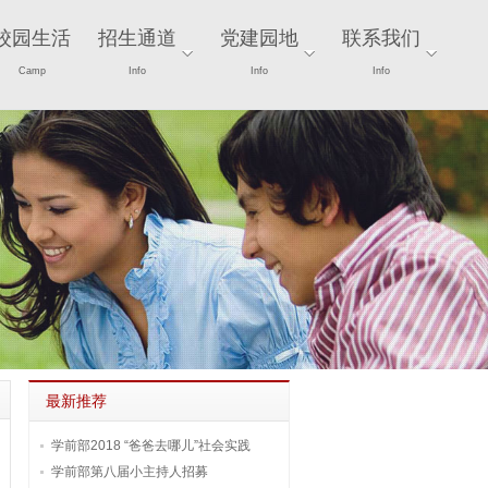
校园生活
招生通道
党建园地
联系我们
Camp
Info
Info
Info
最新推荐
学前部2018 “爸爸去哪儿”社会实践
学前部第八届小主持人招募