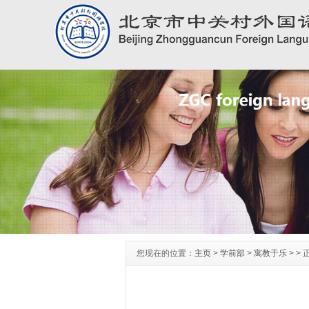
您现在的位置：
主页
>
学前部
>
寓教于乐
> >