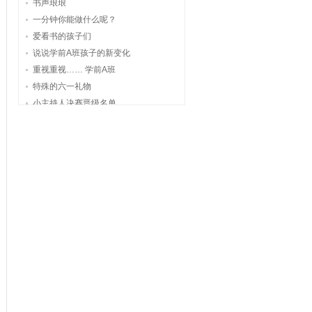
书声琅琅
一分钟你能做什么呢？
爱看书的孩子们
说说学前A班孩子的新变化
重视重视…… 学前A班
特殊的六一礼物
小主持人决赛晋级名单