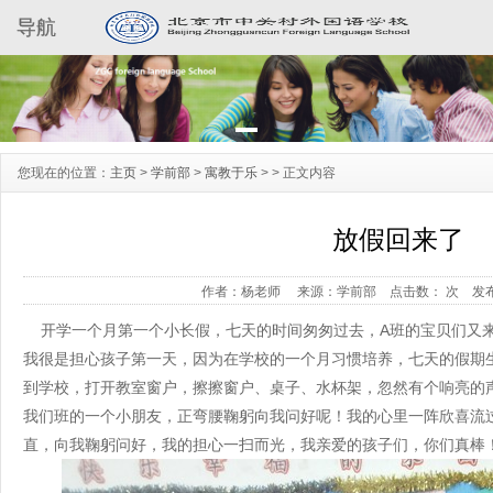
导航
您现在的位置：
主页
>
学前部
>
寓教于乐
> >
正文内容
放假回来了
作者：杨老师
来源：学前部
点击数：
次
发布
开学一个月第一个小长假，七天的时间匆匆过去，A班的宝贝们又
我很是担心孩子第一天，因为在学校的一个月习惯培养，七天的假期
到学校，打开教室窗户，擦擦窗户、桌子、水杯架，忽然有个响亮的声
我们班的一个小朋友，正弯腰鞠躬向我问好呢！我的心里一阵欣喜流
直，向我鞠躬问好，我的担心一扫而光，我亲爱的孩子们，你们真棒